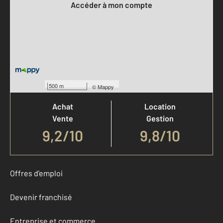
Accéder à mon compte
Votre agence est notée
500 m
©
Mappy
Achat
Location
Vente
Gestion
9,2
/
10
9,8/10
Offres d'emploi
Devenir franchisé
Entreprise et commerce