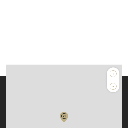
+
-
Parlons de vous, parlons biens
Votre compte :