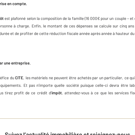
prise en compte.
ôt
est plafonné selon la composition de la famille (16 000€ pour un couple – et 
ersonne à charge. Enfin, le montant de ces dépenses se calcule sur cinq a
durée et de profiter de cette réduction fiscale année après année à hauteur du 
ar une entreprise.
néfice du
CITE
, les matériels ne peuvent être achetés par un particulier, ce qu
 équipements. Et pas n’importe quelle société puisque celle-ci devra être la
us tirez profit de ce crédit d’
impôt
, attendez-vous à ce que les services fi
Suivez l’actualité immobilière et rejoignez-nous