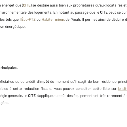
n énergétique (
CITE
) se destine aussi bien aux propriétaires qu’aux locataires 
 environnementale des logements. En notant au passage que le
CITE
peut se cum
dés tels que
l’Éco-PTZ
ou
Habiter mieux
de l’Anah. Il permet ainsi de déduire 
ion
énergétique.
rincipales.
ficiaires de ce crédit d’
impôt
du moment qu’il s’agit de leur résidence princi
gibles à cette réduction fiscale, vous pouvez consulter cette liste sur
le sit
règle générale, le
CITE
s’applique au coût des équipements et très rarement à c
agées.