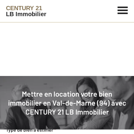
CENTURY 21
LB Immobilier
Agence immobilière
Mettre en location
Mettre en location votre bien
Faites estimer gratuitement votre
immobilier en Val-de-Marne (94) avec
bien en location
CENTURY 21 LB Immobilier
Concernant votre bien
Type de bien à estimer
*