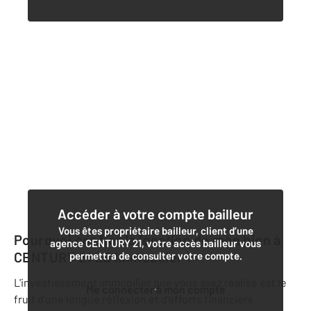
Accéder à votre compte bailleur
Vous êtes propriétaire bailleur, client d’une
Pourquoi confier la location de mon bien à
agence CENTURY 21, votre accès bailleur vous
CENTURY 21 LB Immobilier
?
permettra de consulter votre compte.
L'investissement immobilier que vous avez réalisé est le
Me connecter à mon compte
fruit d'une longue réflexion et d'efforts financiers