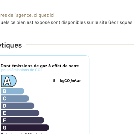
es de l'agence, cliquez ici
uels ce bien est exposé sont disponibles sur le site Géorisques 
étiques
Dont émissions de gaz à effet de serre
*
peu d'émissions de CO2
5
kgCO
/m
.an
2
2