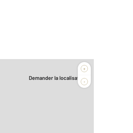
+
Demander la localisation
-
2
m
r le détail]