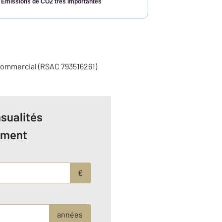
Émissions de CO2 très importantes
commercial (RSAC 793516261)
sualités
ement
€
années