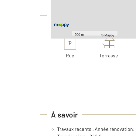
Équipements
Les plus
500 m
©
Mappy
P
Rue
Terrasse
À savoir
Travaux récents : Année rénovation: