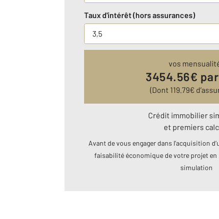
Taux d'intérêt (hors assurances)
vos mensualit
3454.56
€ par
(Dont
119.79
€ d’assu
Crédit immobilier si
et premiers calc
Avant de vous engager dans l’acquisition d’u
faisabilité économique de votre projet en 
simulation