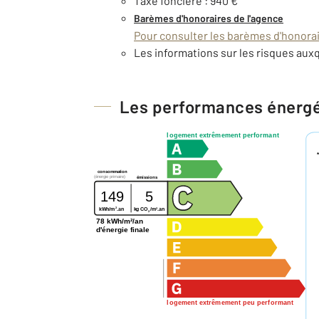
Taxe foncière : 940 €
Barèmes d'honoraires de l'agence
Pour consulter les barèmes d'honorair
Les informations sur les risques auxq
Les performances énerg
logement extrêmement performant
consommation
(énergie primaire)
émissions
149
5
2
2
kg CO
/m
.an
kWh/m
.an
2
78 kWh/m²/an
d'énergie finale
logement extrêmement peu performant