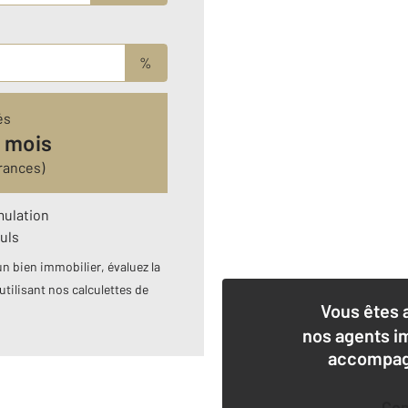
%
és
 mois
rances)
mulation
uls
n bien immobilier, évaluez la
utilisant nos calculettes de
Vous êtes 
nos agents i
accompagn
Co