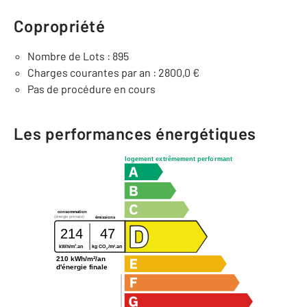
Copropriété
Nombre de Lots : 895
Charges courantes par an : 2800,0 €
Pas de procédure en cours
Les performances énergétiques
logement extrêmement performant
consommation
(énergie primaire)
émissions
214
47
2
2
kWh/m
.an
kg CO
/m
.an
2
210 kWh/m²/an
d'énergie finale