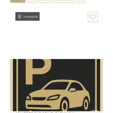
Exclusivité
ASNIERES SUR SEINE 92
2
18 m
Ref : 30029
Parking à louer
100 €
par mois charges comprises