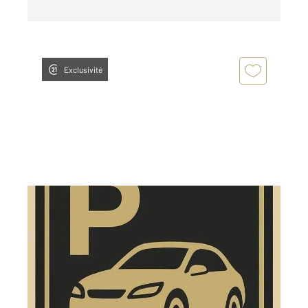
Exclusivité
ASNIERES SUR SEINE 92
2
12 m
Ref : 30030
Parking à louer
85 €
par mois charges comprises