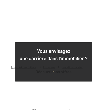
1
Vous envisagez
une carrière dans l'immobilier ?
Agence immobilière
Location
Location parking
Découvrir nos offres