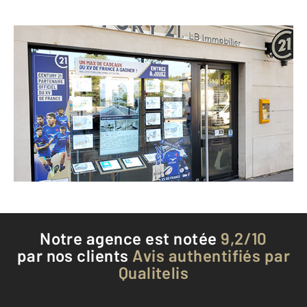
CENTURY 21 LB Immobilier
40 avenue du Général de Gaulle
MAISONS ALFORT - 94700
Envoyer un message
Téléphoner à l'agence
Notre agence est notée
9,2/10
par nos clients
Avis authentifiés par
Qualitelis