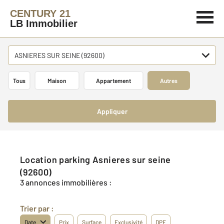
CENTURY 21
LB Immobilier
ASNIERES SUR SEINE (92600)
Tous
Maison
Appartement
Autres
Appliquer
Location parking Asnieres sur seine
(92600)
3 annonces immobilières :
Trier par :
Date
Prix
Surface
Exclusivité
DPE