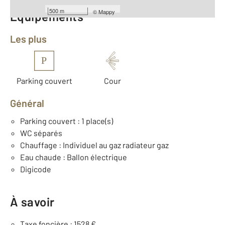
500 m
©
Mappy
Équipements
Les plus
P
Parking couvert
Cour
Général
Parking couvert : 1 place(s)
WC séparés
Chauffage : Individuel au gaz radiateur gaz
Eau chaude : Ballon électrique
Digicode
À savoir
Taxe foncière : 1528 €