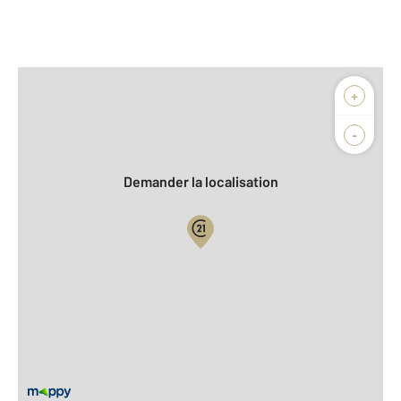
Afficher sur la carte :
+
Agence
Biens vendus
-
Demander la localisation
Vue globale
2
Surface totale : 74 m
2
Surface habitable : 73,5 m
Type d'appartement : F3
ème
Étage : 3
Nombre de pièces : 3
[Voir le détail]