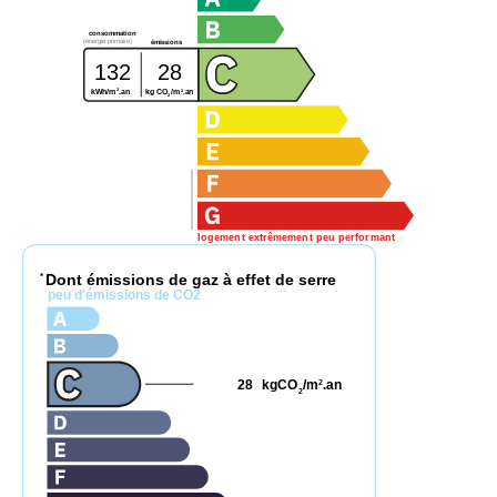
consommation
(énergie primaire)
émissions
132
28
2
2
kg CO
/m
.an
kWh/m
.an
2
logement extrêmement peu performant
Dont émissions de gaz à effet de serre
*
peu d'émissions de CO2
28
kgCO
/m
.an
2
2